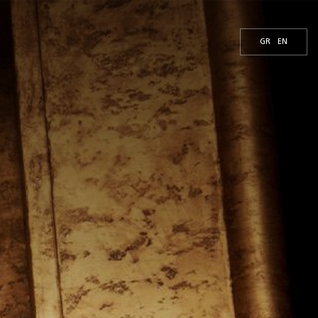
GR
EN