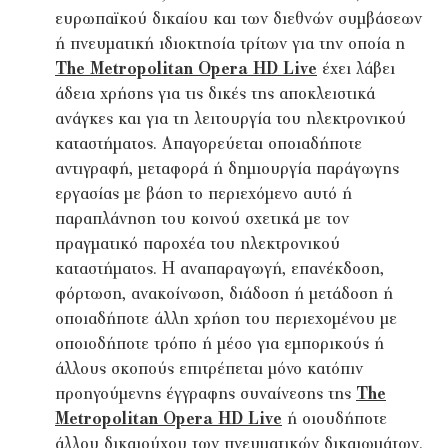
ευρωπαϊκού δικαίου και των διεθνών συμβάσεων
ή πνευματική ιδιοκτησία τρίτων για την οποία η
The Metropolitan Opera HD Live
έχει λάβει
άδεια χρήσης για τις δικές της αποκλειστικά
ανάγκες και για τη λειτουργία του ηλεκτρονικού
καταστήματος. Απαγορεύεται οποιαδήποτε
αντιγραφή, μεταφορά ή δημιουργία παράγωγης
εργασίας με βάση το περιεχόμενο αυτό ή
παραπλάνηση του κοινού σχετικά με τον
πραγματικό παροχέα του ηλεκτρονικού
καταστήματος. Η αναπαραγωγή, επανέκδοση,
φόρτωση, ανακοίνωση, διάδοση ή μετάδοση ή
οποιαδήποτε άλλη χρήση του περιεχομένου με
οποιοδήποτε τρόπο ή μέσο για εμπορικούς ή
άλλους σκοπούς επιτρέπεται μόνο κατόπιν
προηγούμενης έγγραφης συναίνεσης της
The
Metropolitan Opera HD Live
ή οιουδήποτε
άλλου δικαιούχου των πνευματικών δικαιωμάτων.