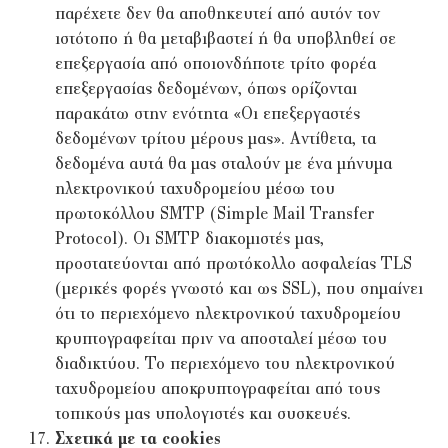
παρέχετε δεν θα αποθηκευτεί από αυτόν τον
ιστότοπο ή θα μεταβιβαστεί ή θα υποβληθεί σε
επεξεργασία από οποιονδήποτε τρίτο φορέα
επεξεργασίας δεδομένων, όπως ορίζονται
παρακάτω στην ενότητα «Οι επεξεργαστές
δεδομένων τρίτου μέρους μας». Αντίθετα, τα
δεδομένα αυτά θα μας σταλούν με ένα μήνυμα
ηλεκτρονικού ταχυδρομείου μέσω του
πρωτοκόλλου SMTP (Simple Mail Transfer
Protocol). Οι SMTP διακομιστές μας,
προστατεύονται από πρωτόκολλο ασφαλείας TLS
(μερικές φορές γνωστό και ως SSL), που σημαίνει
ότι το περιεχόμενο ηλεκτρονικού ταχυδρομείου
κρυπτογραφείται πριν να αποσταλεί μέσω του
διαδικτύου. Το περιεχόμενο του ηλεκτρονικού
ταχυδρομείου αποκρυπτογραφείται από τους
τοπικούς μας υπολογιστές και συσκευές.
Σχετικά με τα cookies