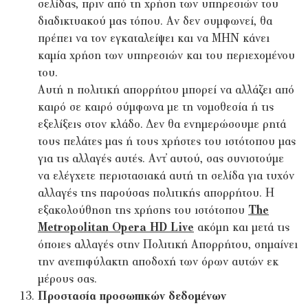
σελίδας, πριν από τη χρήση των υπηρεσιών του
διαδικτυακού μας τόπου. Αν δεν συμφωνεί, θα
πρέπει να τον εγκαταλείψει και να ΜΗΝ κάνει
καμία χρήση των υπηρεσιών και του περιεχομένου
του.
Αυτή η πολιτική απορρήτου μπορεί να αλλάζει από
καιρό σε καιρό σύμφωνα με τη νομοθεσία ή τις
εξελίξεις στον κλάδο. Δεν θα ενημερώσουμε ρητά
τους πελάτες μας ή τους χρήστες του ιστότοπου μας
για τις αλλαγές αυτές. Αντ̓ αυτού, σας συνιστούμε
να ελέγχετε περιστασιακά αυτή τη σελίδα για τυχόν
αλλαγές της παρούσας πολιτικής απορρήτου. Η
εξακολούθηση της χρήσης του ιστότοπου
The
Metropolitan Opera HD Live
ακόμη και μετά τις
όποιες αλλαγές στην Πολιτική Απορρήτου, σημαίνει
την ανεπιφύλακτη αποδοχή των όρων αυτών εκ
μέρους σας.
Προστασία προσωπικών δεδομένων