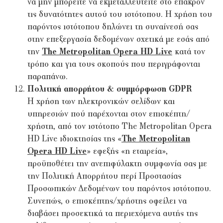
να μην μπορείτε να εκμεταλλευτείτε στο έπακρον
τις δυνατότητες αυτού του ιστότοπου. Η χρήση του
παρόντος ιστότοπου δηλώνει τη συναίνεσή σας
στην επεξεργασία δεδομένων σχετικά με εσάς από
την
The Metropolitan Opera HD Live
κατά τον
τρόπο και για τους σκοπούς που περιγράφονται
παραπάνω.
Πολιτική απορρήτου & συμμόρφωση GDPR
Η χρήση των ηλεκτρονικών σελίδων και
υπηρεσιών πού παρέχονται στον επισκέπτη/
χρήστη, από τον ιστότοπο The Metropolitan Opera
HD Live ιδιοκτησίας της «
The Metropolitan
Opera HD Live
» εφεξής «η εταιρεία»,
προϋποθέτει την ανεπιφύλακτη συμφωνία σας με
την Πολιτική Απορρήτου περί Προστασίας
Προσωπικών Δεδομένων του παρόντος ιστότοπου.
Συνεπώς, ο επισκέπτης/χρήστης οφείλει να
διαβάσει προσεκτικά τα περιεχόμενα αυτής της