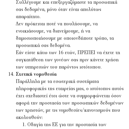
Συλλέγουμε και επεξεργαζόμαστε τα προσωπικά
σας δεδομένα, μόνο όταν είναι απολύτως
απαραίτητο.
Δεν πρόκειται ποτέ να πουλήσουμε, να
ενοικιάσουμε, να διανείμουμε, ή να
δημοσιοποιήσουμε με οποιονδήποτε τρόπο, τα
προσωπικά σας δεδομένα.
Εάν είστε κάτω των 16 ετών, ΠΡΕΠΕΙ να έχετε τη
συγκατάθεση των γονέων σας πριν κάνετε χρήση
των υπηρεσιών του παρόντος ιστότοπου.
Σχετική νομοθεσία
Παράλληλα με τα εσωτερικά συστήματα
πληροφορικής της εταιρείας μας, ο ιστότοπος αυτός
έχει σχεδιαστεί έτσι ώστε να συμμορφώνεται όσον
αφορά την προστασία των προσωπικών δεδομένων
των χρηστών, με τις νομοθεσίες/κανονισμούς που
ακολουθούν:
Οδηγία της ΕΕ για την προστασία των