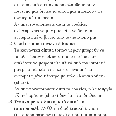
στη συσκευή σας, αν παρακολουθείτε στον
ιστότοπό μας βίντεο τα οποία μας παρέχουν ως
εξωτερική υπηρεσία.
Αν απενεργοποιήσετε αυτά τα cookies,
ενδεχομένως να μην μπορείτε να δείτε τα
ενσωματωμένα βίντεο από τον ιστότοπό μας.
Cookies από κοινωνικά δίκτυα
Τα κοινωνικά δίκτυα τρίτων μερών μπορούν να
τοποθετήσουν cookies στη συσκευή σας αν
επιλέξετε να μοιραστείτε υλικό από τον ιστότοπό
μας με αυτά, κάνοντας κλικ σε ένα από τα
ενσωματωμένα πλήκτρα με τίτλο «Κοινή χρήση»
(share).
Αν απενεργοποιήσετε αυτά τα cookies, η λειτουργία
«Κοινή χρήση» (share) δεν θα είναι διαθέσιμη.
Σχετικά με τον διακομιστή αυτού του
ιστοτόπου>
br/> Όλη η διαδικτυακή κίνηση
(μεταφορά αρχείων) μεταξύ αυτού του ιστότοπου