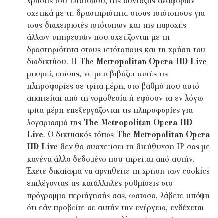
χρήσης του ιστότοπου, της σύνταξης αναφορών
σχετικά με τη δραστηριότητα στους ιστότοπους για
τους διαχειριστές ιστότοπων και της παροχής
άλλων υπηρεσιών που σχετίζονται με τη
δραστηριότητα στους ιστότοπους και τη χρήση του
διαδικτύου. Η
The Metropolitan Opera HD Live
μπορεί, επίσης, να μεταβιβάζει αυτές τις
πληροφορίες σε τρίτα μέρη, στο βαθμό που αυτό
απαιτείται από τη νομοθεσία ή εφόσον τα εν λόγω
τρίτα μέρη επεξεργάζονται τις πληροφορίες για
λογαριασμό της
The Metropolitan Opera HD
Live
. Ο δικτυακός τόπος
The Metropolitan Opera
HD Live
δεν θα συσχετίσει τη διεύθυνση IP σας με
κανένα άλλο δεδομένο που τηρείται από αυτήν.
Έχετε δικαίωμα να αρνηθείτε τη χρήση των cookies
επιλέγοντας τις κατάλληλες ρυθμίσεις στο
πρόγραμμα περιήγησής σας, ωστόσο, λάβετε υπόψη
ότι εάν προβείτε σε αυτήν την ενέργεια, ενδέχεται