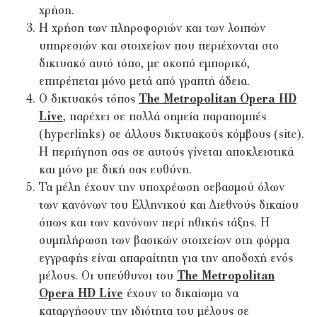
χρήση.
Η χρήση των πληροφοριών και των λοιπών
υπηρεσιών και στοιχείων που περιέχονται στο
δικτυακό αυτό τόπο, με σκοπό εμπορικό,
επιτρέπεται μόνο μετά από γραπτή άδεια.
Ο δικτυακός τόπος
The Metropolitan Opera HD
Live
, παρέχει σε πολλά σημεία παραπομπές
(hyperlinks) σε άλλους δικτυακούς κόμβους (site).
Η περιήγηση σας σε αυτούς γίνεται αποκλειστικά
και μόνο με δική σας ευθύνη.
Τα μέλη έχουν την υποχρέωση σεβασμού όλων
των κανόνων του Ελληνικού και Διεθνούς δικαίου
όπως και των κανόνων περί ηθικής τάξης. Η
συμπλήρωση των βασικών στοιχείων στη φόρμα
εγγραφής είναι απαραίτητη για την αποδοχή ενός
μέλους. Οι υπεύθυνοι του
The Metropolitan
Opera HD Live
έχουν το δικαίωμα να
καταργήσουν την ιδιότητα του μέλους σε