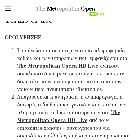
Terms of use
ΟΡΟΙ ΧΡΗΣΗΣ
Το σύνολο του περιεχομένου των πληροφοριών
καθώς και των υπηρεσιών που εμφανίζονται στο
The Metropolitan Opera HD Live
ανήκουν
αποκλειστικά και μόνο σε αυτόν ή στο εκάστοτε
δικαιούχο τους, ενώ προστατεύονται από τους
νόμους περί πνευματικής ιδιοκτησίας.
Απαγορεύεται η αντιγραφή, η αναπαραγωγή, η
διανομή, η διάδοση και γενικότερα η χρήση των
πληροφοριών καθώς και υπηρεσιών του
The
Metropolitan Opera HD Live
από τους
επισκέπτες-χρήστες - συνεργάτες του για
οποιοδήποτε άλλο λόγο πέρα από την προσωπική