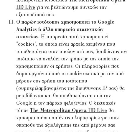
ηλεκτρονική ιστοσελίδα
The Metropolitan Opera
HD Live
για να βελτιώνουμε συνεχώς την
εξυπηρέτησή σας.
Ο παρών ιστότοπος χρησιμοποιεί το Google
Analytics ή άλλη υπηρεσία στατιστικών
στοιχείων.
Η υπηρεσία αυτή χρησιμοποιεί
"cookies", τα οποία είναι αρχεία κειμένου που
τοποθετούνται στον υπολογιστή σας, βοηθώντας τον
ιστότοπο να αναλύει τον τρόπο με τον οποίο τον
χρησιμοποιούν οι χρήστες. Οι πληροφορίες που
δημιουργούνται από το cookie σχετικά με την από
μέρους σας χρήση του ιστότοπου
(συμπεριλαμβανομένης της διεύθυνσης IP σας) θα
μεταδίδονται και θα αποθηκεύονται από την
Google ή τον πάροχο φιλοξενίας. Ο δικτυακός
τόπος
The Metropolitan Opera HD Live
θα
χρησιμοποιήσει αυτές τις πληροφορίες για τους
σκοπούς της αξιολόγησης της από μέρους σας