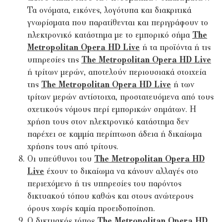
Τα ονόματα, εικόνες, λογότυπα και διακριτικά
γνωρίσματα που παρατίθενται και περιγράφουν το
ηλεκτρονικό κατάστημα με το εμπορικό σήμα
The
Metropolitan Opera HD Live
ή τα προϊόντα ή τις
υπηρεσίες της
The Metropolitan Opera HD Live
ή τρίτων μερών, αποτελούν περιουσιακά στοιχεία
της
The Metropolitan Opera HD Live
ή των
τρίτων μερών αντίστοιχα, προστατευόμενα από τους
σχετικούς νόμους περί εμπορικών σημάτων. Η
χρήση τους στον ηλεκτρονικό κατάστημα δεν
παρέχει σε καμμία περίπτωση άδεια ή δικαίωμα
χρήσης τους από τρίτους.
Οι υπεύθυνοι του
The Metropolitan Opera HD
Live
έχουν το δικαίωμα να κάνουν αλλαγές στο
περιεχόμενο ή τις υπηρεσίες του παρόντος
δικτυακού τόπου καθώς και στους ανώτερους
όρους χωρίς καμία προειδοποίηση.
Ο δικτυακός τόπος
The Metropolitan Opera HD