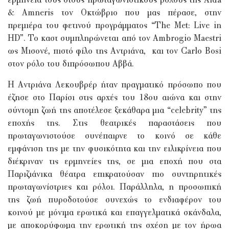
ερμηνεία τους στους πρωταγωνιστικούς ρόλους της Aida
& Amneris τον Οκτώβριο που μας πέρασε, στην
πρεμιέρα του φετινού προγράμματος “The Met: Live in
HD”. Το καστ συμπληρώνεται από τον Ambrogio Maestri
ως Μισονέ, πιστό φίλο της Αντριάνα, και τον Carlo Bosi
στον ρόλο του διπρόσωπου Αββά.
Η Αντριάνα Λεκουβρέρ ήταν πραγματικό πρόσωπο που
έζησε στο Παρίσι στις αρχές του 18ου αιώνα και στην
σύντομη ζωή της αποτέλεσε ξεκάθαρα μια “celebrity” της
εποχής της. Στις θεατρικές παραστάσεις που
πρωταγωνιστούσε συνέπαιρνε το κοινό σε κάθε
εμφάνιση της με την φυσικότητα και την ειλικρίνεια που
διέκριναν τις ερμηνείες της, σε μια εποχή που στα
Παριζιάνικα θέατρα επικρατούσαν πιο συντηρητικές
πρωταγωνίστριες και ρόλοι. Παράλληλα, η προσωπική
της ζωή πυροδοτούσε συνεχώς το ενδιαφέρον του
κοινού με μόνιμα ερωτικά και επαγγελματικά σκάνδαλα,
με αποκορύφωμα την ερωτική της σχέση με τον ήρωα