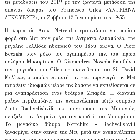
τις μεταδόσεις του 2019 με την ζωντανή μετάδοση της
σπάνιας όπερας του Francesco Cilea «ΑΝΤΡΙΑΝΑ
ΛΕΚΟΥΒΡΕΡ», το Σάββατο 12 Ιανουαρίου στις 19:55.
Η κορυφαία Anna Netrebko εμφανίζεται για πρώτη
φορά στη Met στον ρόλο της Αντριάνα Λεκουβρέρ, της
μεγάλης Γαλλίδας ηθοποιού του 18ου αιώνα. Ο Piotr
Beczała στον ρόλο του αγαπημένου της, του ήρωα
πολέμου Μαουρίτσιο. Ο Gianandrea Noseda διευθύνει
την τραγωδία του Cilea σε σκηνοθεσία του Sir David
McVicar, ο οποίος σε αυτή την νέα παραγωγή της Met
τοποθετεί ιδιοφυώς μέρος της δράσης να εκτυλίσσεται σε
μια αναπαράσταση ενός θεάτρου Μπαρόκ. Η διανομή
ρόλων περιλαμβάνει την ανεπανάληπτη μέτζο σοπράνο
Anita Rachvelishvili ως πριγκίπισσα της Μπουγιόν,
αντίζηλο της Αντριάνα για την καρδιά του Μαουρίτσιο.
Το μοναδικό δίδυμο Netrebko - Rachvelishvili
ξανασμίγει στην σκηνή της Met, μετά την ανεπανάληπτη