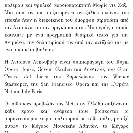
πολέμου και θρυλικό καρδιοκατακτητή Μωρίς ντε Σαξ.
Μια από τις πιο συζητημένες αντιζηλίες εκείνης της
εποχής ήταν η διεκδίκηση του όμορφου στρατιώτη από
την Αντριάνα και την πριγκίπισσα της Μπουγιόν, η οποία
κατέληξε με ένα πραγματικά θεατρικό τέλος για την
Αντριάνα, την δηλητηρίασή της από την αντίζηλό της με
ένα μπουκέτο βιολέτες.
Η Αντριάνα Λεκουβρέρ είναι συμπαραγωγή του Royal
Opera House, Covent Garden του Λονδίνου, του Gran
Teatre del Liceu της Βαρκελώνης, της Wiener
Staatsoper, της San Francisco Opera και της L’Opéra
National de Paris.
Οι αίθουσες προβολής της Met στην Ελλάδα αυξάνονται
κάθε χρόνο και ανάμεσά τους βρίσκονται οι
σημαντικότεροι χώροι πολιτισμού σε κάθε πόλη, μεταξύ
αυτών το Μέγαρο Μουσικής Αθηνών, το Μέγαρο