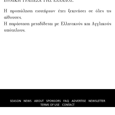
ΕΘΝΙΚΗ ΤΡΑΠΕΖΑ ΤΗΣ ΕΛΛΑΔΟΣ.
Η προπώληση εισιτήριων έχει ξεκινήσει σε όλες τις
αίθουσες.
Η παράσταση μεταδίδεται με Ελληνικούς και Αγγλικούς
υπότιτλους.
SEASON
NEWS
ABOUT
SPONSORS
FAQ
ADVERTISE
NEWSLETTER
TERMS OF USE
CONTACT