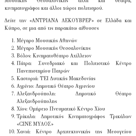
Μουσικής Θεσσαλονίκης αλλά και θέατρα,
κινηματογράφοι και άλλοι χώροι πολιτισμού.
Δείτε την «ΑΝΤΡΙΑΝΑ ΛΕΚΟΥΒΡΕΡ» σε Ελλάδα και
Κύπρο, σε μια από τις παρακάτω αίθουσες
Μέγαρο Μουσικής Αθηνών
Μέγαρο Μουσικής Θεσσαλονίκης
Βόλος: Κινηματοθέατρο Αχίλλειον
Πάτρα: Συνεδριακό και Πολιτιστικό Κέντρο
Πανεπιστημίου Πατρών
Kαστοριά: TEI Δυτικής Μακεδονίας
Αγρίνιο: Δημοτικό Θέατρο Αγρινίου
Αλεξανδρούπολη: Δημοτικό Θέατρο
Αλεξανδρούπολης
Χίος: Oμήρειο Πνευματικό Κέντρο Χίου
Τρίκαλα: Δημοτικός Κινηματογράφος Τρικάλων
«CINE ΜΥΛΟΣ»
Χανιά: Κέντρο Αρχιτεκτονικής της Μεσογείου